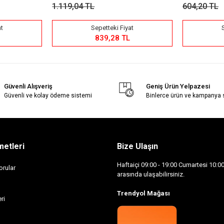
1.119,04 TL
604,20 TL
Sepetteki Fiyat
Sepette
839,28 TL
453,
Güvenli Alışveriş
Geniş Ürün Yelpazesi
Güvenli ve kolay ödeme sistemi
Binlerce ürün ve kampanya
metleri
Bize Ulaşın
Haftaiçi 09:00 - 19:00 Cumartesi 10:00 
orular
arasında ulaşabilirsiniz.
Trendyol Mağası
ri