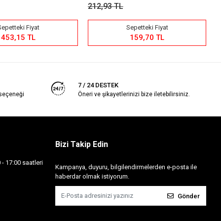
212,93 TL
ki Fiyat
Sepetteki Fiyat
15 TL
159,70 TL
7 / 24 DESTEK
 seçeneği
Öneri ve şikayetlerinizi bize iletebilirsiniz.
Bizi Takip Edin
- 17:00 saatleri
Kampanya, duyuru, bilgilendirmelerden e-posta ile
haberdar olmak istiyorum.
Gönder