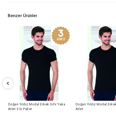
Benzer Ürünler
oğan Yıldız Modal Erkek Sıfır Yaka
Doğan Yıldız Modal Erkek Sıfır 
tlet 3 lü Paket
Atlet