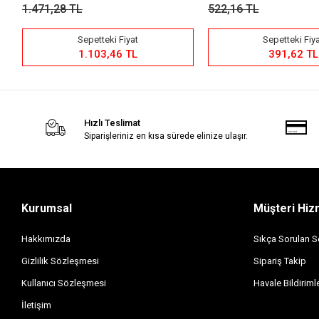
.471,28 TL
522,16 TL
Sepetteki Fiyat
Sepetteki Fiyat
1.103,46 TL
391,62 TL
Hızlı Teslimat
Siparişleriniz en kısa sürede elinize ulaşır.
Kurumsal
Müşteri Hiz
Hakkımızda
Sıkça Sorulan S
Gizlilik Sözleşmesi
Sipariş Takip
Kullanıcı Sözleşmesi
Havale Bildirimle
İletişim