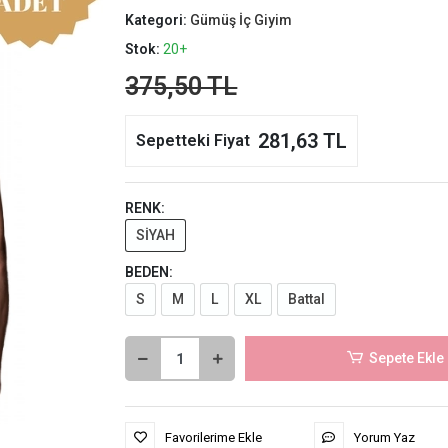
Kategori:
Gümüş İç Giyim
Stok:
20+
375,50 TL
281,63 TL
Sepetteki Fiyat
RENK:
SİYAH
BEDEN:
S
M
L
XL
Battal
Sepete Ekle
Favorilerime Ekle
Yorum Yaz