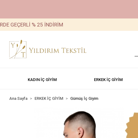
ERLİ % 25 İNDİRİM
TÜM Ü
KADIN İÇ GİYİM
ERKEK İÇ GİYİM
Ana Sayfa
ERKEK İÇ GİYİM
Gümüş İç Giyim