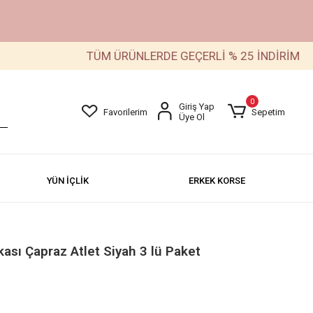
TÜM ÜRÜNLERDE GEÇERLİ % 25 İNDİRİM
0
Giriş Yap
Favorilerim
Sepetim
Üye Ol
YÜN İÇLİK
ERKEK KORSE
ası Çapraz Atlet Siyah 3 lü Paket