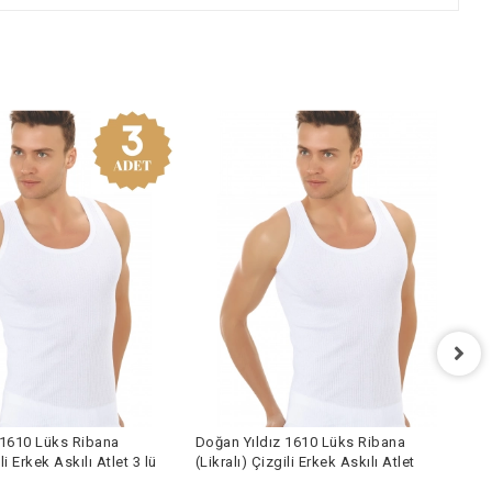
Doğan Y
(Likralı)
Lüks Ribana
Doğan Yıldız 1610 Lüks Ribana
1.119,
k Askılı Atlet 3 lü
(Likralı) Çizgili Erkek Askılı Atlet