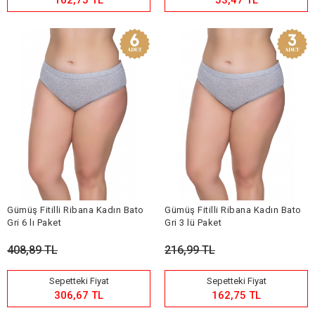
162,75 TL
53,47 TL
Gümüş Fitilli Ribana Kadın Bato
Gümüş Fitilli Ribana Kadın Bato
Gri 6 lı Paket
Gri 3 lü Paket
408,89 TL
216,99 TL
Sepetteki Fiyat
Sepetteki Fiyat
306,67 TL
162,75 TL