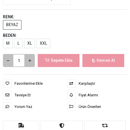
RENK:
BEYAZ
BEDEN:
M
L
XL
XXL
Sepete Ekle
Hemen Al
Favorilerime Ekle
Karşılaştır
Tavsiye Et
Fiyat Alarmı
Yorum Yaz
Ürün Önerileri