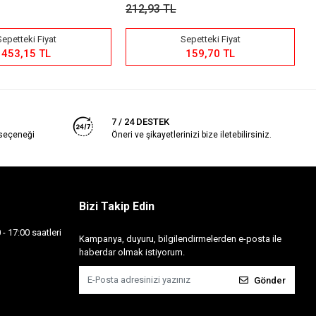
212,93 TL
Sepetteki Fiyat
Sepetteki Fiyat
453,15 TL
159,70 TL
7 / 24 DESTEK
 seçeneği
Öneri ve şikayetlerinizi bize iletebilirsiniz.
Bizi Takip Edin
- 17:00 saatleri
Kampanya, duyuru, bilgilendirmelerden e-posta ile
haberdar olmak istiyorum.
Gönder