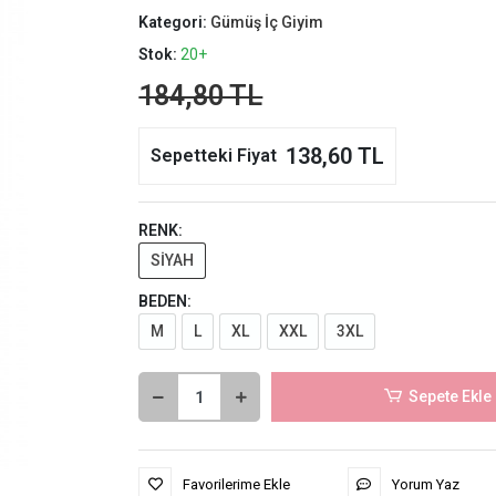
Kategori:
Gümüş İç Giyim
Stok:
20+
184,80 TL
138,60 TL
Sepetteki Fiyat
RENK:
SİYAH
BEDEN:
M
L
XL
XXL
3XL
Sepete Ekle
Favorilerime Ekle
Yorum Yaz