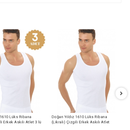
D
(
 1610 Lüks Ribana
Doğan Yıldız 1610 Lüks Ribana
1
li Erkek Askılı Atlet 3 lü
(Likralı) Çizgili Erkek Askılı Atlet