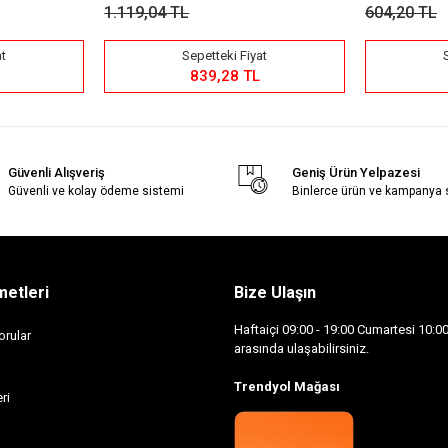
1.119,04 TL
604,20 TL
at
Sepetteki Fiyat
839,28 TL
Güvenli Alışveriş
Geniş Ürün Yelpazesi
Güvenli ve kolay ödeme sistemi
Binlerce ürün ve kampanya
metleri
Bize Ulaşın
Haftaiçi 09:00 - 19:00 Cumartesi 10:00 
orular
arasında ulaşabilirsiniz.
Trendyol Mağası
ri