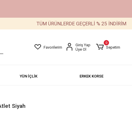
TÜM ÜRÜNLERDE GEÇERLİ % 25 İNDİRİM
0
Giriş Yap
Favorilerim
Sepetim
Üye Ol
YÜN İÇLİK
ERKEK KORSE
tlet Siyah