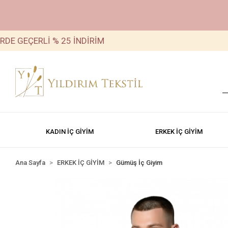
ÇERLİ % 25 İNDİRİM
TÜM Ü
KADIN İÇ GİYİM
ERKEK İÇ GİYİM
Ana Sayfa
ERKEK İÇ GİYİM
Gümüş İç Giyim