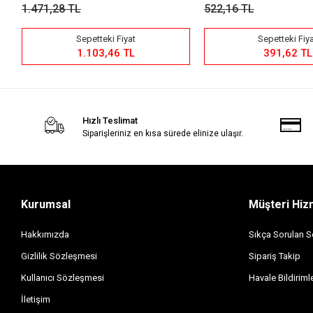
1.471,28 TL
522,16 TL
Sepetteki Fiyat
Sepetteki Fiy
1.103,46 TL
391,62 TL
Hızlı Teslimat
Siparişleriniz en kısa sürede elinize ulaşır.
Kurumsal
Müşteri Hiz
Hakkımızda
Sıkça Sorulan S
Gizlilik Sözleşmesi
Sipariş Takip
Kullanıcı Sözleşmesi
Havale Bildirimle
İletişim