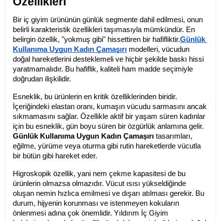
Özellikleri
Bir iç giyim ürününün günlük segmente dahil edilmesi, onun 
belirli karakteristik özellikleri taşımasıyla mümkündür. En 
belirgin özellik, "yokmuş gibi" hissettiren bir hafifliktir.
Günlük 
Kullanıma Uygun Kadın Çamaşırı
 modelleri, vücudun 
doğal hareketlerini desteklemeli ve hiçbir şekilde baskı hissi 
yaratmamalıdır. Bu hafiflik, kaliteli ham madde seçimiyle 
doğrudan ilişkilidir.
Esneklik, bu ürünlerin en kritik özelliklerinden biridir. 
İçeriğindeki elastan oranı, kumaşın vücudu sarmasını ancak 
sıkmamasını sağlar. Özellikle aktif bir yaşam süren kadınlar 
için bu esneklik, gün boyu süren bir özgürlük anlamına gelir. 
Günlük Kullanıma Uygun Kadın Çamaşırı
 tasarımları, 
eğilme, yürüme veya oturma gibi rutin hareketlerde vücutla 
bir bütün gibi hareket eder.
Higroskopik özellik, yani nem çekme kapasitesi de bu 
ürünlerin olmazsa olmazıdır. Vücut ısısı yükseldiğinde 
oluşan nemin hızlıca emilmesi ve dışarı atılması gerekir. Bu 
durum, hijyenin korunması ve istenmeyen kokuların 
önlenmesi adına çok önemlidir. Yıldırım İç Giyim 