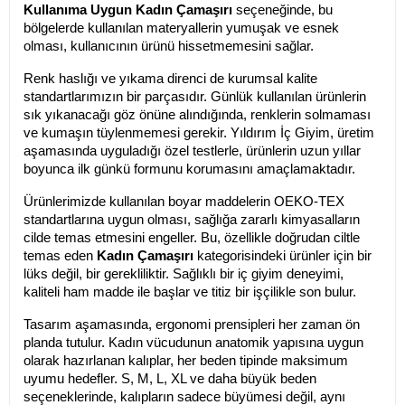
Kullanıma Uygun Kadın Çamaşırı
 seçeneğinde, bu 
bölgelerde kullanılan materyallerin yumuşak ve esnek 
olması, kullanıcının ürünü hissetmemesini sağlar.
Renk haslığı ve yıkama direnci de kurumsal kalite 
standartlarımızın bir parçasıdır. Günlük kullanılan ürünlerin 
sık yıkanacağı göz önüne alındığında, renklerin solmaması 
ve kumaşın tüylenmemesi gerekir. Yıldırım İç Giyim, üretim 
aşamasında uyguladığı özel testlerle, ürünlerin uzun yıllar 
boyunca ilk günkü formunu korumasını amaçlamaktadır.
Ürünlerimizde kullanılan boyar maddelerin OEKO-TEX 
standartlarına uygun olması, sağlığa zararlı kimyasalların 
cilde temas etmesini engeller. Bu, özellikle doğrudan ciltle 
temas eden 
Kadın Çamaşırı
 kategorisindeki ürünler için bir 
lüks değil, bir gerekliliktir. Sağlıklı bir iç giyim deneyimi, 
kaliteli ham madde ile başlar ve titiz bir işçilikle son bulur.
Tasarım aşamasında, ergonomi prensipleri her zaman ön 
planda tutulur. Kadın vücudunun anatomik yapısına uygun 
olarak hazırlanan kalıplar, her beden tipinde maksimum 
uyumu hedefler. S, M, L, XL ve daha büyük beden 
seçeneklerinde, kalıpların sadece büyümesi değil, aynı 