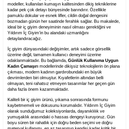
modeller, kullanılan kumaşın kalitesinden dikiş tekniklerine 
kadar pek çok detayı bünyesinde barındırır. Özellikle 
pamuklu dokular ve esnek lifler, cildin doğal dengesini 
bozmadan günün her saatinde ferahlık sağlar. Bu makalede, 
ideal bir iç giyim deneyiminin nasıl olması gerektiğini ve 
Yıldırım İç Giyim’in bu alandaki uzmanlığını 
detaylandıracağız.
İç giyim dünyasındaki değişimler, artık sadece görsellik 
üzerine değil, tamamen kullanıcı deneyimi üzerine 
odaklanmaktadır. Bu bağlamda, 
Günlük Kullanıma Uygun 
Kadın Çamaşırı
 modellerinde dikişsiz teknolojilerin ön plana 
çıkması, modern kadının gardırobundaki en büyük 
devrimlerden biri olmuştur. Kıyafetlerin altından belli 
olmayan, teni rahatsız etmeyen tasarımlar her geçen gün 
daha fazla önem kazanmaktadır.
Kaliteli bir iç giyim ürünü, yıkama sonrasında formunu 
kaybetmemeli ve dokusunu korumalıdır. Yıldırım İç Giyim 
olarak sunduğumuz koleksiyonlarda, dayanıklılık ve 
yumuşaklık arasındaki o hassas dengeyi kuruyoruz. Gün 
boyu süren bir rahatlık için doğru beden seçimi ve doğru 
materyal kullanımı, en az tasarımın kendisi kadar kritik bir 