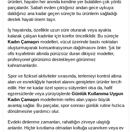
ürünleri, hayatın her anında kendine yer bulabilen çok yönlü 
parçalardır. Sabah evden çıktığınız andan gece uykuya 
daldığınız ana kadar geçen süreçte bu ürünlerin sağladığı 
destek hayati önem taşır.
İş hayatında, özellikle uzun süre oturarak veya ayakta 
kalarak çalışan kadınlar için konfor önceliklidir. Bu süreçte 
Kadın Çamaşırı
 modelleri, vücut üzerinde baskı noktaları 
oluşturmayarak konsantrasyonun dağılmasını önler. Şık bir 
ofis kıyafetinin altında pürüzsüz duran dikişsiz modeller, 
profesyonel görünümü destekleyen görünmez 
kahramanlardır.
Spor ve fiziksel aktiviteler sırasında, terlemeyi kontrol altına 
alan ve esnekliğiyle hareket alanını genişleten ürünler tercih 
edilir. Her ne kadar özel sporcu sütyenleri olsa da, hafif 
egzersizlerde veya yürüyüşlerde 
Günlük Kullanıma Uygun 
Kadın Çamaşırı
 modellerinin nefes alan yapısı büyük 
avantaj sağlar. Bu parçalar, spor sonrası günlük rutine hızlıca 
dönülmesine yardımcı olur.
Evdeki dinlenme zamanları, rahatlığın zirveye ulaştığı 
anlardır. Hiçbir kısıtlama olmadan koltuğa uzanırken veya ev 