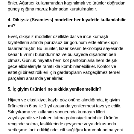
önler. Ağartıcı kullanımından kaçınılmalı ve ürünler doğrudan 
güneş ışığına maruz kalmadan kurutulmalıdır.
4. Dikişsiz (Seamless) modeller her kıyafetle kullanılabilir 
mi?
Evet, dikişsiz modeller özellikle dar ve ince kumaşlı 
kıyafetlerin altında pürüzsüz bir görünüm elde etmek için 
tasarlanmıştır. Bu ürünler, lazer kesim teknolojisi sayesinde 
kenar kıvrımı bulundurmaz ve bu sayede dışarıdan belli 
olmaz. Günlük hayatta hem kot pantolonlarla hem de şık 
gece elbiseleriyle rahatlıkla kombinlenebilirler. Konfor ve 
estetiği birleştirdikleri için gardıropların vazgeçilmez temel 
parçaları arasında yer alırlar.
5. İç giyim ürünleri ne sıklıkla yenilenmelidir?
Hijyen ve elastikiyet kaybı göz önüne alındığında, iç giyim 
ürünlerinin 6 ay ile 1 yıl arasında yenilenmesi tavsiye edilir. 
Sık yıkama ve kullanım sonucunda kumaşın lifleri 
zayıflayabilir ve bakteri tutma potansiyeli artabilir. Ürünün 
renginde solma, lastiklerinde gevşeme veya dokusunda 
sertleşme fark edildiğinde, cilt sağlığını korumak adına yeni 