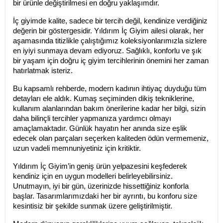
bir ürünle değiştirilmesi en doğru yaklaşımdır.
İç giyimde kalite, sadece bir tercih değil, kendinize verdiğiniz 
değerin bir göstergesidir. Yıldırım İç Giyim ailesi olarak, her 
aşamasında titizlikle çalıştığımız koleksiyonlarımızla sizlere 
en iyiyi sunmaya devam ediyoruz. Sağlıklı, konforlu ve şık 
bir yaşam için doğru iç giyim tercihlerinin önemini her zaman 
hatırlatmak isteriz.
Bu kapsamlı rehberde, modern kadının ihtiyaç duyduğu tüm 
detayları ele aldık. Kumaş seçiminden dikiş tekniklerine, 
kullanım alanlarından bakım önerilerine kadar her bilgi, sizin 
daha bilinçli tercihler yapmanıza yardımcı olmayı 
amaçlamaktadır. Günlük hayatın her anında size eşlik 
edecek olan parçaları seçerken kaliteden ödün vermemeniz, 
uzun vadeli memnuniyetiniz için kritiktir.
Yıldırım İç Giyim’in geniş ürün yelpazesini keşfederek 
kendiniz için en uygun modelleri belirleyebilirsiniz. 
Unutmayın, iyi bir gün, üzerinizde hissettiğiniz konforla 
başlar. Tasarımlarımızdaki her bir ayrıntı, bu konforu size 
kesintisiz bir şekilde sunmak üzere geliştirilmiştir.