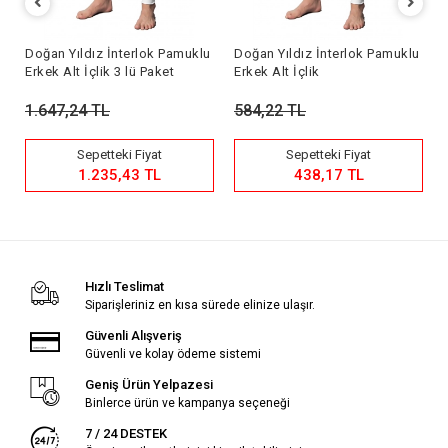
u
Doğan Yıldız İnterlok Pamuklu
Doğan Yıldız İnterlok Pamuklu
Erkek Alt İçlik 3 lü Paket
Erkek Alt İçlik
1.647,24 TL
584,22 TL
Sepetteki Fiyat
Sepetteki Fiyat
1.235,43 TL
438,17 TL
Hızlı Teslimat
Siparişleriniz en kısa sürede elinize ulaşır.
Güvenli Alışveriş
Güvenli ve kolay ödeme sistemi
Geniş Ürün Yelpazesi
Binlerce ürün ve kampanya seçeneği
7 / 24 DESTEK