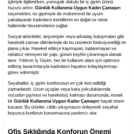
işleriyle ilgilenirken, yumuşak dokulu bir iç giyim ürünü 
huzuru artırır. 
Günlük Kullanıma Uygun Kadın Çamaşırı
seçenekleri, ev giyimiyle de mükemmel bir uyum 
yakalayarak kadınların kendilerini en doğal ve rahat 
hallerinde hissetmelerini sağlar.
Sosyal aktiviteler, alışverişler veya arkadaş buluşmaları gibi 
hareketli zaman dilimlerinde de bu ürünlerin fonksiyonelliği ön 
plana çıkar. Hareket ettikçe kaymayan, toplanmayan ve 
rahatsız etmeyen bir yapı, günün keyfini çıkarmaya olanak 
tanır. Yıldırım İç Giyim, her bir kullanım alanı için optimize 
edilmiş tasarımlarıyla kadınların hayatını kolaylaştırmayı 
görev edinmiştir.
Seyahatler, iç giyim konforunun en çok test edildiği 
zamanlardır. Uzun uçuşlar veya kara yolculuklarında 
vücudun şişmesi ve hareketsiz kalması durumunda, esnek 
bir 
Günlük Kullanıma Uygun Kadın Çamaşırı
 hayati önem 
kazanır. Bu ürünler, cildin sıkışmasını önleyerek seyahat 
boyunca konforun korunmasına yardımcı olur.
Ofis Şıklığında Konforun Önemi