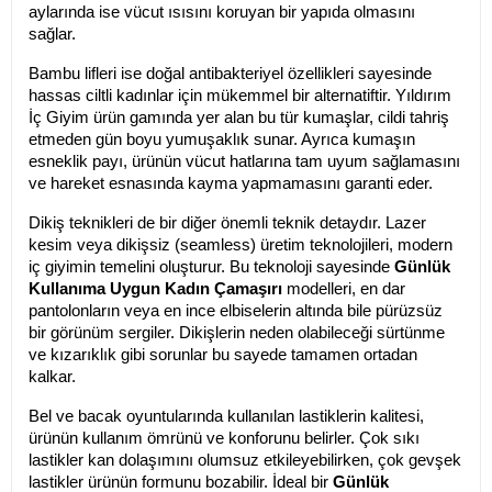
aylarında ise vücut ısısını koruyan bir yapıda olmasını 
sağlar.
Bambu lifleri ise doğal antibakteriyel özellikleri sayesinde 
hassas ciltli kadınlar için mükemmel bir alternatiftir. Yıldırım 
İç Giyim ürün gamında yer alan bu tür kumaşlar, cildi tahriş 
etmeden gün boyu yumuşaklık sunar. Ayrıca kumaşın 
esneklik payı, ürünün vücut hatlarına tam uyum sağlamasını 
ve hareket esnasında kayma yapmamasını garanti eder.
Dikiş teknikleri de bir diğer önemli teknik detaydır. Lazer 
kesim veya dikişsiz (seamless) üretim teknolojileri, modern 
iç giyimin temelini oluşturur. Bu teknoloji sayesinde 
Günlük 
Kullanıma Uygun Kadın Çamaşırı
 modelleri, en dar 
pantolonların veya en ince elbiselerin altında bile pürüzsüz 
bir görünüm sergiler. Dikişlerin neden olabileceği sürtünme 
ve kızarıklık gibi sorunlar bu sayede tamamen ortadan 
kalkar.
Bel ve bacak oyuntularında kullanılan lastiklerin kalitesi, 
ürünün kullanım ömrünü ve konforunu belirler. Çok sıkı 
lastikler kan dolaşımını olumsuz etkileyebilirken, çok gevşek 
lastikler ürünün formunu bozabilir. İdeal bir 
Günlük 