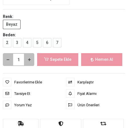
Renk:
Beyaz
Beden:
2
3
4
5
6
7
Sepete Ekle
Hemen Al
Favorilerime Ekle
Karşılaştır
Tavsiye Et
Fiyat Alarmı
Yorum Yaz
Ürün Önerileri