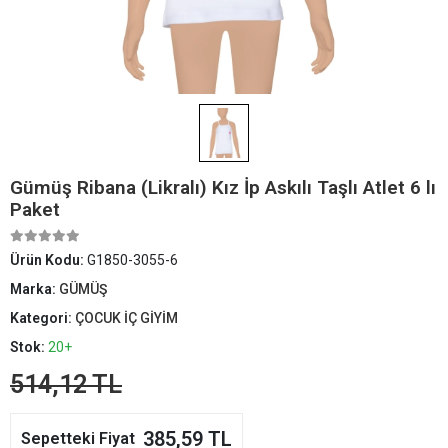
Gümüş Ribana (Likralı) Kız İp Askılı Taşlı Atlet 6 lı
Paket
Ürün Kodu:
G1850-3055-6
Marka:
GÜMÜŞ
Kategori:
ÇOCUK İÇ GİYİM
Stok:
20+
514,12 TL
385,59 TL
Sepetteki Fiyat