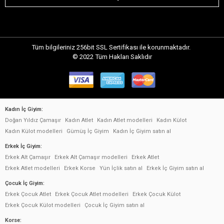
Tüm bilgileriniz 256bit SSL Sertifikası ile korunmaktadır.
© 2022
Tüm Hakları Saklıdır
Kadın İç Giyim:
Doğan Yıldız Çamaşır
Kadın Atlet
Kadın Atlet modelleri
Kadın Külot
Kadın Külot modelleri
Gümüş İç Giyim
Kadın İç Giyim satın al
Erkek İç Giyim:
Erkek Alt Çamaşır
Erkek Alt Çamaşır modelleri
Erkek Atlet
Erkek Atlet modelleri
Erkek Korse
Yün İçlik satın al
Erkek İç Giyim satın al
Çocuk İç Giyim:
Erkek Çocuk Atlet
Erkek Çocuk Atlet modelleri
Erkek Çocuk Külot
Erkek Çocuk Külot modelleri
Çocuk İç Giyim satın al
Korse: