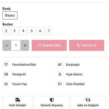
Renk:
Beyaz
Beden:
2
3
4
5
6
7
Sepete Ekle
Hemen Al
Favorilerime Ekle
Karşılaştır
Tavsiye Et
Fiyat Alarmı
Yorum Yaz
Ürün Önerileri
Hızlı Gönderi
Güvenli Alışveriş
İade ve Değişim