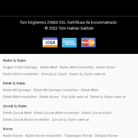
Tüm bilgileriniz 256bit SSL Sertifikası ile korunmaktadır.
© 2022
Tüm Hakları Saklıdır
Kadın İç Giyim:
Doğan Yıldız Çamaşır
Kadın Atlet
Kadın Atlet modelleri
Kadın Külot
Kadın Külot modelleri
Gümüş İç Giyim
Kadın İç Giyim satın al
Erkek İç Giyim:
Erkek Alt Çamaşır
Erkek Alt Çamaşır modelleri
Erkek Atlet
Erkek Atlet modelleri
Erkek Korse
Yün İçlik satın al
Erkek İç Giyim satın al
Çocuk İç Giyim:
Erkek Çocuk Atlet
Erkek Çocuk Atlet modelleri
Erkek Çocuk Külot
Erkek Çocuk Külot modelleri
Çocuk İç Giyim satın al
Korse:
Kadın Korse
Kadın Korse modelleri
Toparlayıcı Korse
Dikişsiz Korse