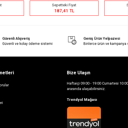
at
Sepetteki Fiyat
187,41 TL
Güvenli Alışveriş
Geniş Ürün Yelpazesi
Güvenli ve kolay ödeme sistemi
Binlerce ürün ve kampanya
metleri
Bize Ulaşın
Haftaiçi 09:00 - 19:00 Cumartesi 10:00 
orular
arasında ulaşabilirsiniz.
Trendyol Mağası
ri