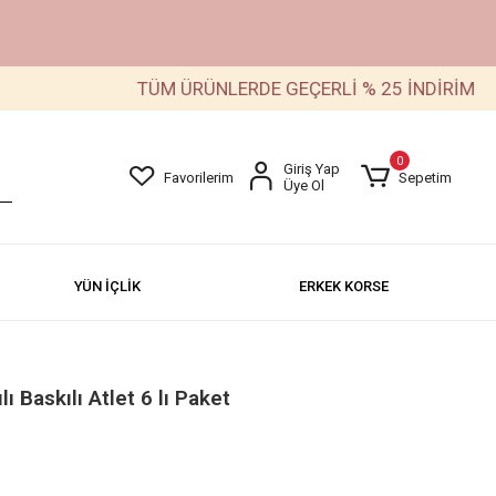
TÜM ÜRÜNLERDE GEÇERLİ % 25 İNDİRİM
0
Giriş Yap
Favorilerim
Sepetim
Üye Ol
YÜN İÇLİK
ERKEK KORSE
ı Baskılı Atlet 6 lı Paket