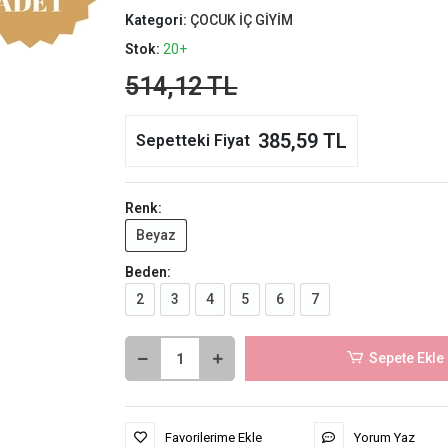
Kategori:
ÇOCUK İÇ GİYİM
Stok:
20+
514,12 TL
385,59 TL
Sepetteki Fiyat
Renk:
Beyaz
Beden:
2
3
4
5
6
7
Sepete Ekle
Favorilerime Ekle
Yorum Yaz