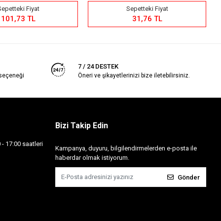
Sepetteki Fiyat
Sepetteki Fiyat
101,73 TL
31,76 TL
7 / 24 DESTEK
 seçeneği
Öneri ve şikayetlerinizi bize iletebilirsiniz.
Bizi Takip Edin
- 17:00 saatleri
Kampanya, duyuru, bilgilendirmelerden e-posta ile
haberdar olmak istiyorum.
Gönder