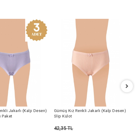
G
S
nkli Jakarlı (Kalp Desen)
Gümüş Kız Renkli Jakarlı (Kalp Desen)
2
ü Paket
Slip Külot
42,35 TL