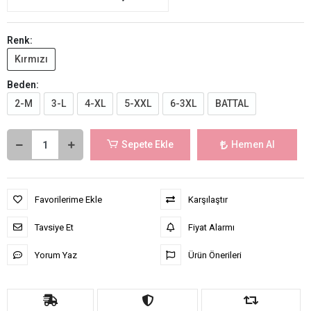
Renk:
Kırmızı
Beden:
2-M
3-L
4-XL
5-XXL
6-3XL
BATTAL
Sepete Ekle
Hemen Al
Favorilerime Ekle
Karşılaştır
Tavsiye Et
Fiyat Alarmı
Yorum Yaz
Ürün Önerileri