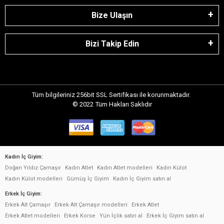
Bize Ulaşın
Bizi Takip Edin
Tüm bilgileriniz 256bit SSL Sertifikası ile korunmaktadır.
© 2022
Tüm Hakları Saklıdır
Kadın İç Giyim:
Doğan Yıldız Çamaşır
Kadın Atlet
Kadın Atlet modelleri
Kadın Külot
Kadın Külot modelleri
Gümüş İç Giyim
Kadın İç Giyim satın al
Erkek İç Giyim:
Erkek Alt Çamaşır
Erkek Alt Çamaşır modelleri
Erkek Atlet
Erkek Atlet modelleri
Erkek Korse
Yün İçlik satın al
Erkek İç Giyim satın al