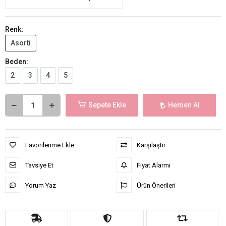
Renk:
Asorti
Beden:
2
3
4
5
Sepete Ekle
Hemen Al
Favorilerime Ekle
Karşılaştır
Tavsiye Et
Fiyat Alarmı
Yorum Yaz
Ürün Önerileri