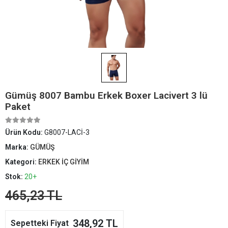
Gümüş 8007 Bambu Erkek Boxer Lacivert 3 lü
Paket
Ürün Kodu:
G8007-LACİ-3
Marka:
GÜMÜŞ
Kategori:
ERKEK İÇ GİYİM
Stok:
20+
465,23 TL
348,92 TL
Sepetteki Fiyat