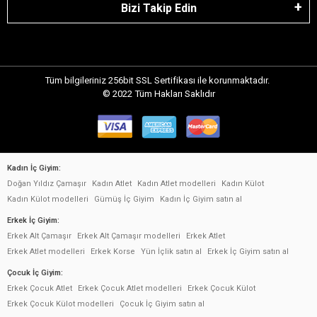
Bizi Takip Edin
Tüm bilgileriniz 256bit SSL Sertifikası ile korunmaktadır.
© 2022
Tüm Hakları Saklıdır
Kadın İç Giyim:
Doğan Yıldız Çamaşır
Kadın Atlet
Kadın Atlet modelleri
Kadın Külot
Kadın Külot modelleri
Gümüş İç Giyim
Kadın İç Giyim satın al
Erkek İç Giyim:
Erkek Alt Çamaşır
Erkek Alt Çamaşır modelleri
Erkek Atlet
Erkek Atlet modelleri
Erkek Korse
Yün İçlik satın al
Erkek İç Giyim satın al
Çocuk İç Giyim:
Erkek Çocuk Atlet
Erkek Çocuk Atlet modelleri
Erkek Çocuk Külot
Erkek Çocuk Külot modelleri
Çocuk İç Giyim satın al