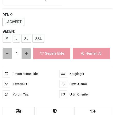
RENK:
LACİVERT
BEDEN:
M
L
XL
XXL
Sepete Ekle
Hemen Al
Favorilerime Ekle
Karşılaştır
Tavsiye Et
Fiyat Alarmı
Yorum Yaz
Ürün Önerileri