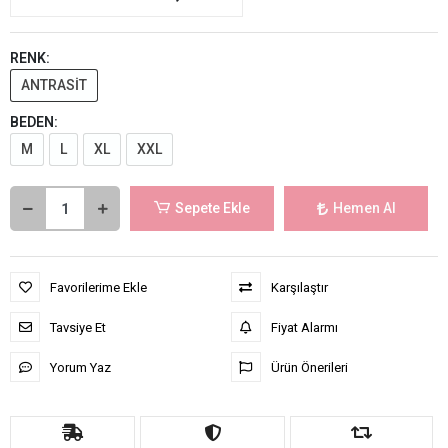
RENK:
ANTRASİT
BEDEN:
M
L
XL
XXL
Sepete Ekle
Hemen Al
Favorilerime Ekle
Karşılaştır
Tavsiye Et
Fiyat Alarmı
Yorum Yaz
Ürün Önerileri