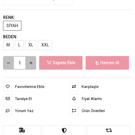
RENK:
SİYAH
BEDEN:
M
L
XL
XXL
Sepete Ekle
Hemen Al
Favorilerime Ekle
Karşılaştır
Tavsiye Et
Fiyat Alarmı
Yorum Yaz
Ürün Önerileri