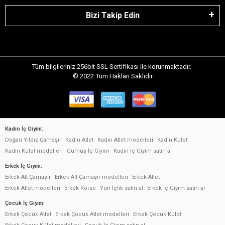
Bizi Takip Edin
Tüm bilgileriniz 256bit SSL Sertifikası ile korunmaktadır.
© 2022
Tüm Hakları Saklıdır
Kadın İç Giyim:
Doğan Yıldız Çamaşır
Kadın Atlet
Kadın Atlet modelleri
Kadın Külot
Kadın Külot modelleri
Gümüş İç Giyim
Kadın İç Giyim satın al
Erkek İç Giyim:
Erkek Alt Çamaşır
Erkek Alt Çamaşır modelleri
Erkek Atlet
Erkek Atlet modelleri
Erkek Korse
Yün İçlik satın al
Erkek İç Giyim satın al
Çocuk İç Giyim:
Erkek Çocuk Atlet
Erkek Çocuk Atlet modelleri
Erkek Çocuk Külot