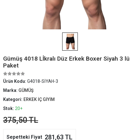
Gümüş 4018 Lİkralı Düz Erkek Boxer Siyah 3 lü
Paket
Ürün Kodu:
G4018-SİYAH-3
Marka:
GÜMÜŞ
Kategori:
ERKEK İÇ GİYİM
Stok:
20+
375,50 TL
281,63 TL
Sepetteki Fiyat