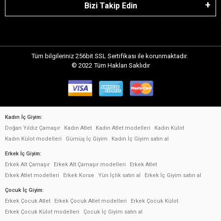
Bizi Takip Edin
Tüm bilgileriniz 256bit SSL Sertifikası ile korunmaktadır.
© 2022
Tüm Hakları Saklıdır
Kadın İç Giyim:
Doğan Yıldız Çamaşır
Kadın Atlet
Kadın Atlet modelleri
Kadın Külot
Kadın Külot modelleri
Gümüş İç Giyim
Kadın İç Giyim satın al
Erkek İç Giyim:
Erkek Alt Çamaşır
Erkek Alt Çamaşır modelleri
Erkek Atlet
Erkek Atlet modelleri
Erkek Korse
Yün İçlik satın al
Erkek İç Giyim satın al
Çocuk İç Giyim:
Erkek Çocuk Atlet
Erkek Çocuk Atlet modelleri
Erkek Çocuk Külot
Erkek Çocuk Külot modelleri
Çocuk İç Giyim satın al