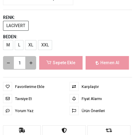
RENK:
LACİVERT
BEDEN:
M
L
XL
XXL
Sepete Ekle
Hemen Al
Favorilerime Ekle
Karşılaştır
Tavsiye Et
Fiyat Alarmı
Yorum Yaz
Ürün Önerileri