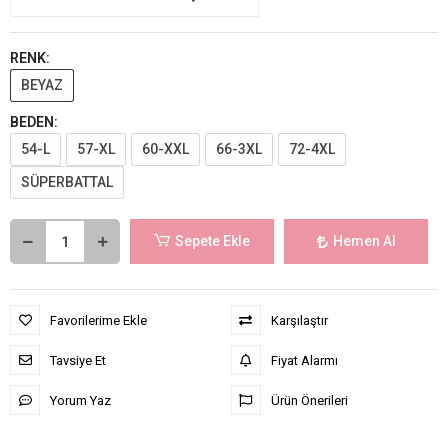
RENK:
BEYAZ
BEDEN:
54-L
57-XL
60-XXL
66-3XL
72-4XL
SÜPERBATTAL
Sepete Ekle
Hemen Al
Favorilerime Ekle
Karşılaştır
Tavsiye Et
Fiyat Alarmı
Yorum Yaz
Ürün Önerileri