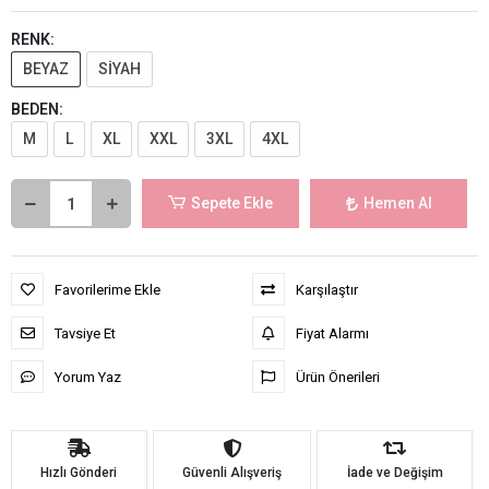
RENK:
BEYAZ
SİYAH
BEDEN:
M
L
XL
XXL
3XL
4XL
Sepete Ekle
Hemen Al
Favorilerime Ekle
Karşılaştır
Tavsiye Et
Fiyat Alarmı
Yorum Yaz
Ürün Önerileri
Hızlı Gönderi
Güvenli Alışveriş
İade ve Değişim